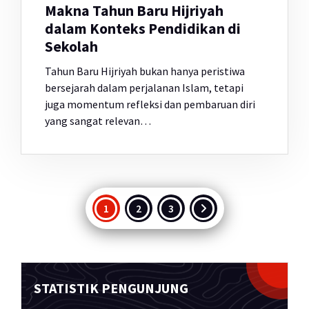
Makna Tahun Baru Hijriyah
dalam Konteks Pendidikan di
Sekolah
Tahun Baru Hijriyah bukan hanya peristiwa
bersejarah dalam perjalanan Islam, tetapi
juga momentum refleksi dan pembaruan diri
yang sangat relevan…
Paginasi
1
2
3
pos
STATISTIK PENGUNJUNG