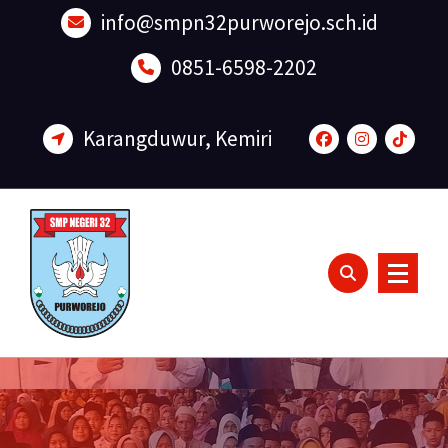
Lewati
info@smpn32purworejo.sch.id
ke
konten
0851-6598-2202
Karangduwur, Kemiri
Sadar Lingkungan dan Berakhlak Mulia