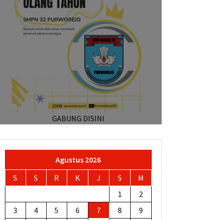
GABUNG DISINI
Agustus 2026
S
S
R
K
J
S
M
1
2
3
4
5
6
7
8
9