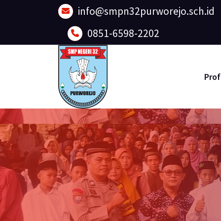
Lewati
info@smpn32purworejo.sch.id
ke
konten
0851-6598-2202
Prof
Sadar Lingkungan dan Berakhlak Mulia