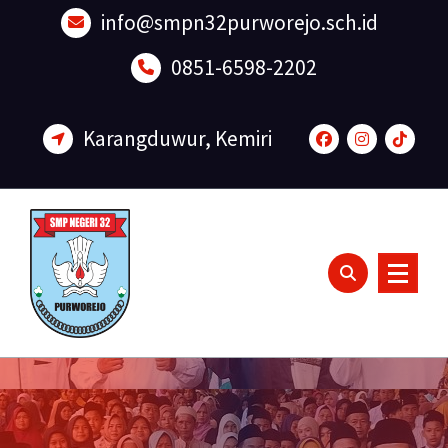
Lewati
info@smpn32purworejo.sch.id
ke
konten
0851-6598-2202
Karangduwur, Kemiri
Sadar Lingkungan dan Berakhlak Mulia