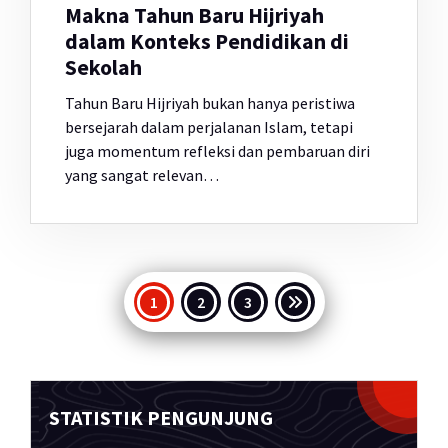
Makna Tahun Baru Hijriyah
dalam Konteks Pendidikan di
Sekolah
Tahun Baru Hijriyah bukan hanya peristiwa
bersejarah dalam perjalanan Islam, tetapi
juga momentum refleksi dan pembaruan diri
yang sangat relevan…
Paginasi
1
2
3
pos
STATISTIK PENGUNJUNG