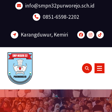
Lewati
info@smpn32purworejo.sch.id
ke
konten
0851-6598-2202
Karangduwur, Kemiri
Sadar Lingkungan dan Berakhlak Mulia