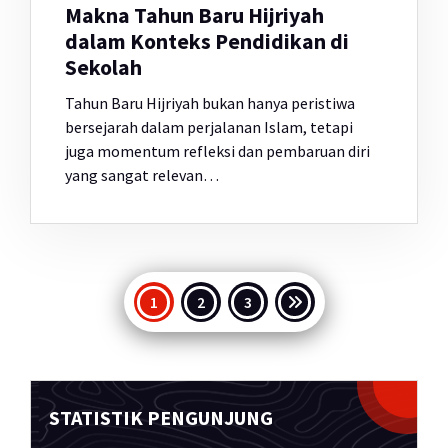
Makna Tahun Baru Hijriyah
dalam Konteks Pendidikan di
Sekolah
Tahun Baru Hijriyah bukan hanya peristiwa
bersejarah dalam perjalanan Islam, tetapi
juga momentum refleksi dan pembaruan diri
yang sangat relevan…
Paginasi
1
2
3
pos
STATISTIK PENGUNJUNG