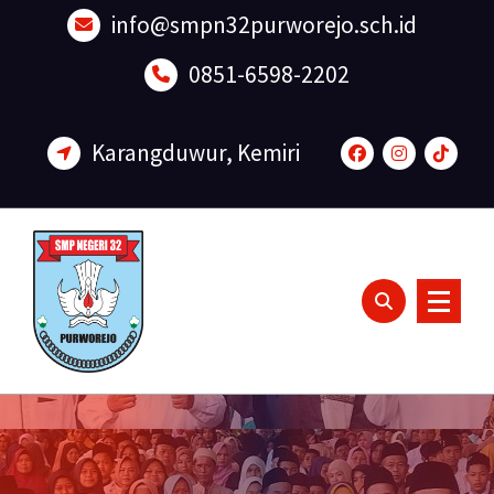
Lewati
info@smpn32purworejo.sch.id
ke
konten
0851-6598-2202
Karangduwur, Kemiri
Sadar Lingkungan dan Berakhlak Mulia