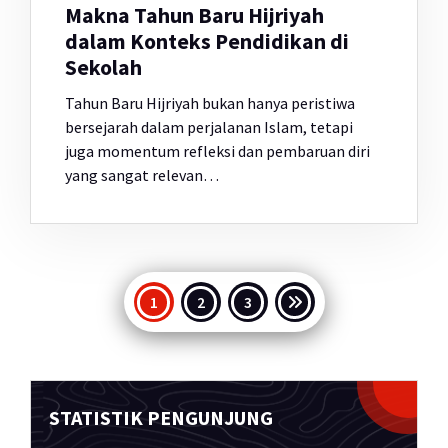
Makna Tahun Baru Hijriyah
dalam Konteks Pendidikan di
Sekolah
Tahun Baru Hijriyah bukan hanya peristiwa
bersejarah dalam perjalanan Islam, tetapi
juga momentum refleksi dan pembaruan diri
yang sangat relevan…
Paginasi
1
2
3
pos
STATISTIK PENGUNJUNG