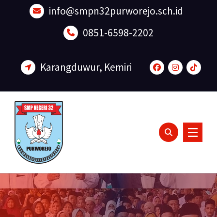
Lewati
info@smpn32purworejo.sch.id
ke
konten
0851-6598-2202
Karangduwur, Kemiri
Sadar Lingkungan dan Berakhlak Mulia