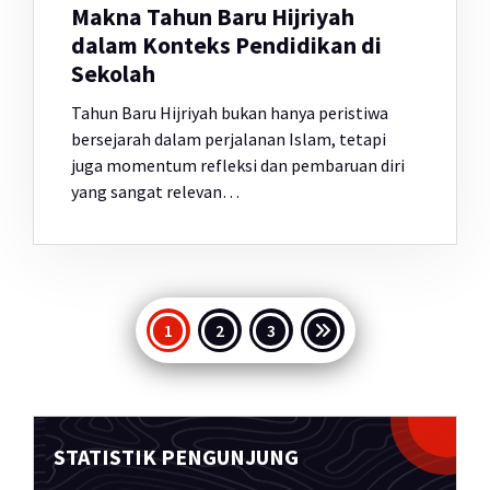
Makna Tahun Baru Hijriyah
dalam Konteks Pendidikan di
Sekolah
Tahun Baru Hijriyah bukan hanya peristiwa
bersejarah dalam perjalanan Islam, tetapi
juga momentum refleksi dan pembaruan diri
yang sangat relevan…
Paginasi
1
2
3
pos
STATISTIK PENGUNJUNG