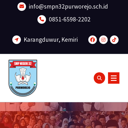
Lewati
info@smpn32purworejo.sch.id
ke
konten
0851-6598-2202
Karangduwur, Kemiri
Sadar Lingkungan dan Berakhlak Mulia