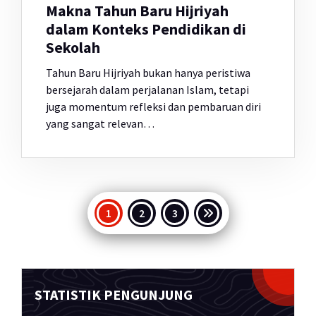
Makna Tahun Baru Hijriyah
dalam Konteks Pendidikan di
Sekolah
Tahun Baru Hijriyah bukan hanya peristiwa
bersejarah dalam perjalanan Islam, tetapi
juga momentum refleksi dan pembaruan diri
yang sangat relevan…
Paginasi
1
2
3
pos
STATISTIK PENGUNJUNG