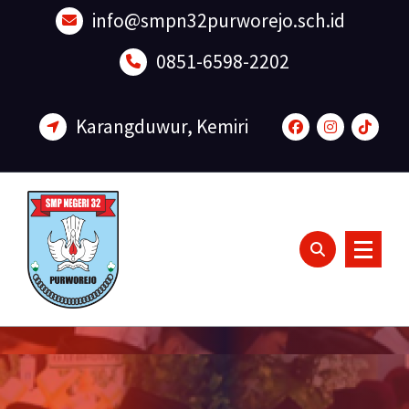
Lewati
info@smpn32purworejo.sch.id
ke
konten
0851-6598-2202
Karangduwur, Kemiri
Sadar Lingkungan dan Berakhlak Mulia