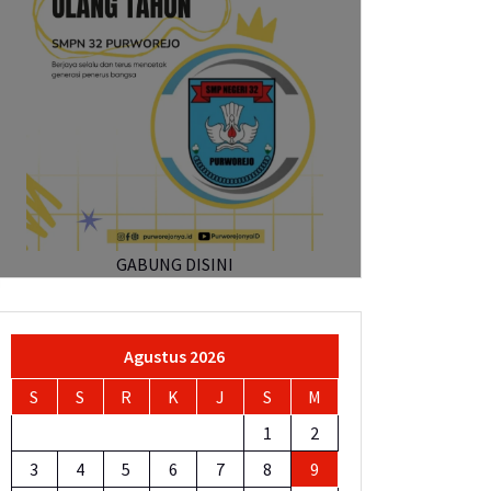
GABUNG DISINI
Agustus 2026
S
S
R
K
J
S
M
1
2
3
4
5
6
7
8
9