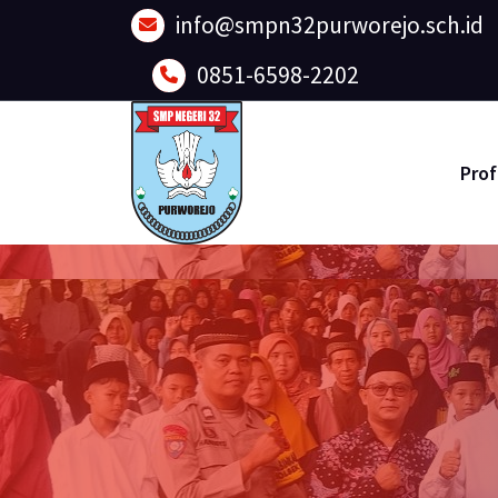
Lewati
info@smpn32purworejo.sch.id
ke
konten
0851-6598-2202
Prof
Sadar Lingkungan dan Berakhlak Mulia