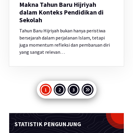
Makna Tahun Baru Hijriyah
dalam Konteks Pendidikan di
Sekolah
Tahun Baru Hijriyah bukan hanya peristiwa
bersejarah dalam perjalanan Islam, tetapi
juga momentum refleksi dan pembaruan diri
yang sangat relevan…
Paginasi
1
2
3
pos
STATISTIK PENGUNJUNG