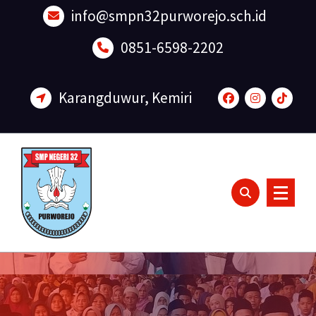
Lewati
info@smpn32purworejo.sch.id
ke
konten
0851-6598-2202
Karangduwur, Kemiri
Sadar Lingkungan dan Berakhlak Mulia