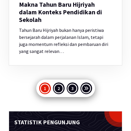
Makna Tahun Baru Hijriyah
dalam Konteks Pendidikan di
Sekolah
Tahun Baru Hijriyah bukan hanya peristiwa
bersejarah dalam perjalanan Islam, tetapi
juga momentum refleksi dan pembaruan diri
yang sangat relevan…
Paginasi
1
2
3
pos
STATISTIK PENGUNJUNG