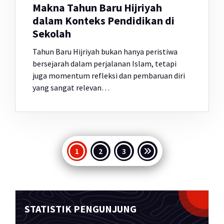
Makna Tahun Baru Hijriyah
dalam Konteks Pendidikan di
Sekolah
Tahun Baru Hijriyah bukan hanya peristiwa
bersejarah dalam perjalanan Islam, tetapi
juga momentum refleksi dan pembaruan diri
yang sangat relevan…
Paginasi
1
2
3
pos
STATISTIK PENGUNJUNG