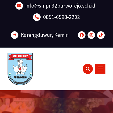
Lewati
info@smpn32purworejo.sch.id
ke
konten
0851-6598-2202
Karangduwur, Kemiri
Sadar Lingkungan dan Berakhlak Mulia