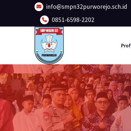
Lewati
info@smpn32purworejo.sch.id
ke
konten
0851-6598-2202
Prof
Sadar Lingkungan dan Berakhlak Mulia