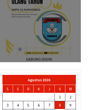
GABUNG DISINI
Agustus 2026
S
S
R
K
J
S
M
1
2
3
4
5
6
7
8
9