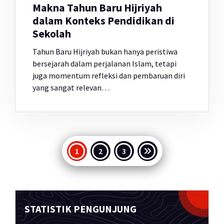
Makna Tahun Baru Hijriyah
dalam Konteks Pendidikan di
Sekolah
Tahun Baru Hijriyah bukan hanya peristiwa
bersejarah dalam perjalanan Islam, tetapi
juga momentum refleksi dan pembaruan diri
yang sangat relevan…
Paginasi
1
2
3
pos
STATISTIK PENGUNJUNG