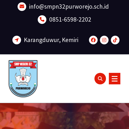
Lewati
info@smpn32purworejo.sch.id
ke
konten
0851-6598-2202
Karangduwur, Kemiri
Sadar Lingkungan dan Berakhlak Mulia