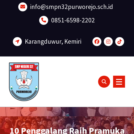
Lewati
info@smpn32purworejo.sch.id
ke
konten
0851-6598-2202
Karangduwur, Kemiri
Sadar Lingkungan dan Berakhlak Mulia
10 Penggalang Raih Pramuka