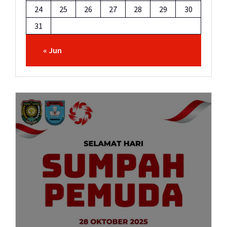
24
25
26
27
28
29
30
31
« Jun