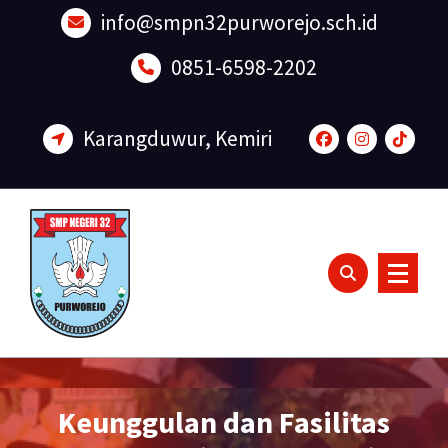
Lewati
info@smpn32purworejo.sch.id
ke
konten
0851-6598-2202
Karangduwur, Kemiri
Sadar Lingkungan dan Berakhlak Mulia
Keunggulan dan Fasilitas