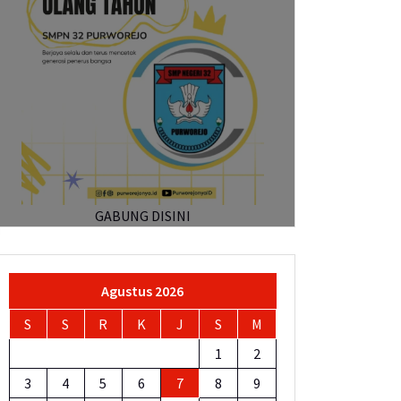
GABUNG DISINI
Agustus 2026
S
S
R
K
J
S
M
1
2
3
4
5
6
7
8
9