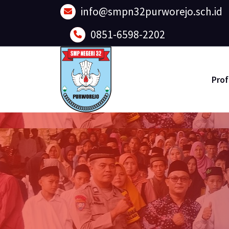
Lewati
info@smpn32purworejo.sch.id
ke
konten
0851-6598-2202
Prof
Sadar Lingkungan dan Berakhlak Mulia