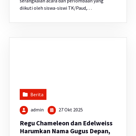
serangkaian acara dan perlombaan yang
diikuti oleh siswa-siswi TK/Paud,…
Berita
admin
27 Okt 2025
Regu Chameleon dan Edelweiss
Harumkan Nama Gugus Depan,