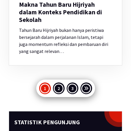
Makna Tahun Baru Hijriyah
dalam Konteks Pendidikan di
Sekolah
Tahun Baru Hijriyah bukan hanya peristiwa
bersejarah dalam perjalanan Islam, tetapi
juga momentum refleksi dan pembaruan diri
yang sangat relevan…
Paginasi
1
2
3
pos
STATISTIK PENGUNJUNG