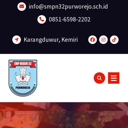
Lewati
info@smpn32purworejo.sch.id
ke
konten
0851-6598-2202
Karangduwur, Kemiri
Sadar Lingkungan dan Berakhlak Mulia