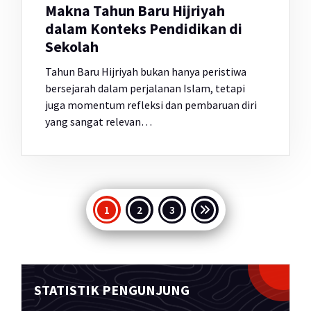
Makna Tahun Baru Hijriyah
dalam Konteks Pendidikan di
Sekolah
Tahun Baru Hijriyah bukan hanya peristiwa
bersejarah dalam perjalanan Islam, tetapi
juga momentum refleksi dan pembaruan diri
yang sangat relevan…
Paginasi
1
2
3
pos
STATISTIK PENGUNJUNG