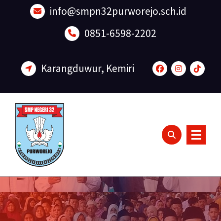
Lewati
info@smpn32purworejo.sch.id
ke
konten
0851-6598-2202
Karangduwur, Kemiri
Sadar Lingkungan dan Berakhlak Mulia