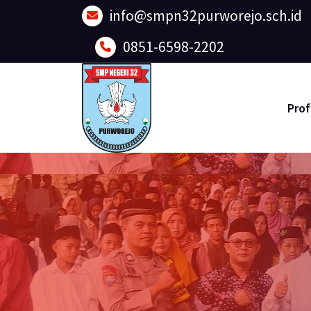
Lewati
info@smpn32purworejo.sch.id
ke
konten
0851-6598-2202
Prof
Sadar Lingkungan dan Berakhlak Mulia