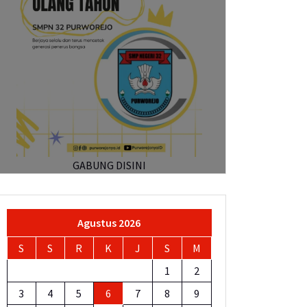
GABUNG DISINI
Agustus 2026
S
S
R
K
J
S
M
1
2
3
4
5
6
7
8
9