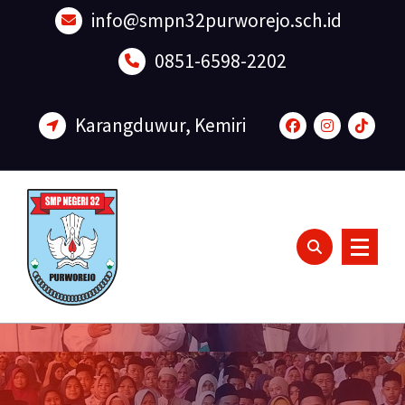
Lewati
info@smpn32purworejo.sch.id
ke
konten
0851-6598-2202
Karangduwur, Kemiri
Sadar Lingkungan dan Berakhlak Mulia