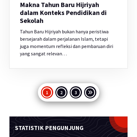
Makna Tahun Baru Hijriyah
dalam Konteks Pendidikan di
Sekolah
Tahun Baru Hijriyah bukan hanya peristiwa
bersejarah dalam perjalanan Islam, tetapi
juga momentum refleksi dan pembaruan diri
yang sangat relevan…
Paginasi
1
2
3
pos
STATISTIK PENGUNJUNG