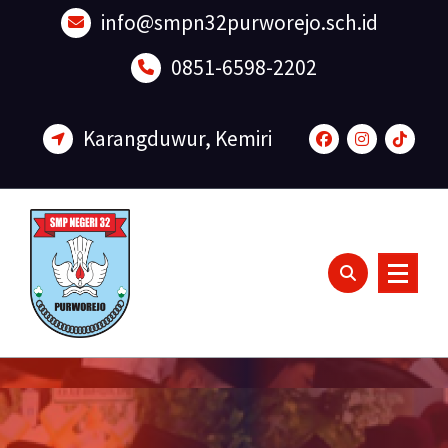
Lewati
info@smpn32purworejo.sch.id
ke
konten
0851-6598-2202
Karangduwur, Kemiri
Sadar Lingkungan dan Berakhlak Mulia