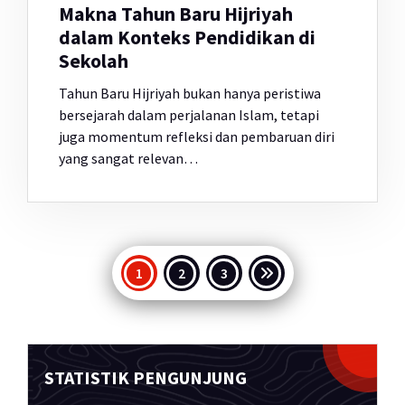
Makna Tahun Baru Hijriyah
dalam Konteks Pendidikan di
Sekolah
Tahun Baru Hijriyah bukan hanya peristiwa
bersejarah dalam perjalanan Islam, tetapi
juga momentum refleksi dan pembaruan diri
yang sangat relevan…
Paginasi
1
2
3
pos
STATISTIK PENGUNJUNG